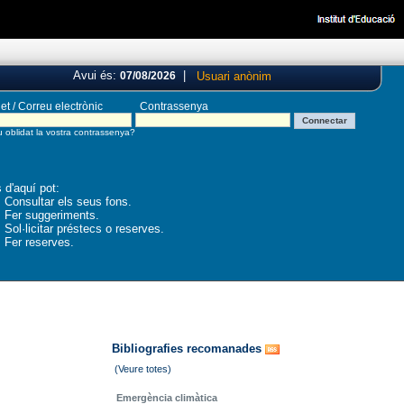
Avui és:
|
Usuari anònim
07/08/2026
et / Correu electrònic
Contrassenya
Connectar
 oblidat la vostra contrassenya?
 d'aquí pot:
Consultar els seus fons.
Fer suggeriments.
Sol·licitar préstecs o reserves.
Fer reserves.
Bibliografies recomanades
(Veure totes)
Emergència climàtica