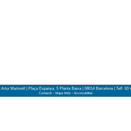
a Artur Martorell | Plaça Espanya, 5 Planta Baixa | 08014 Barcelona | Telf: 93 
-
-
Contacte
Mapa Web
Accessibilitat