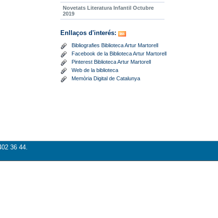
Novetats Literatura Infantil Octubre
2019
Enllaços d'interés:
Bibliografies Biblioteca Artur Martorell
Facebook de la Biblioteca Artur Martorell
Pinterest Biblioteca Artur Martorell
Web de la biblioteca
Memòria Digital de Catalunya
402 36 44.