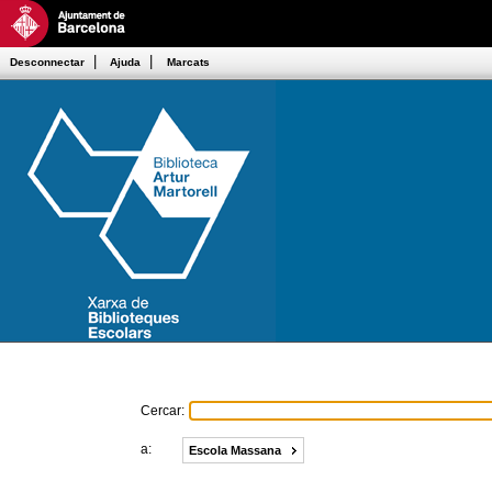
|
|
Desconnectar
Ajuda
Marcats
Cercar:
a:
Escola Massana