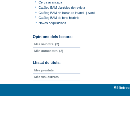
Cerca avançada
Catàleg BAM d'articles de revista
Catàleg BAM de literatura infantil i juvenil
Catàleg BAM de fons històric
Noves adquisicions
Opinions dels lectors:
Més valorats
(2)
Més comentats
(2)
Llistat de títols:
Més prestats
Més visualitzats
Bibliotec