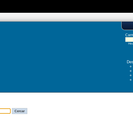
Carn
Heu
Des
Formulari de cerca
Cercar